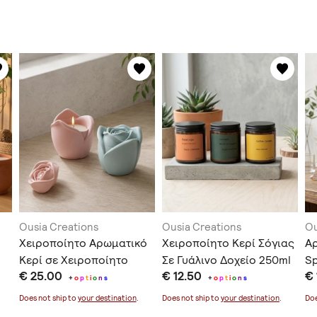
Ousia Creations
Ousia Creations
Ou
Χειροποίητο Αρωματικό
Χειροποίητο Κερί Σόγιας
Α
Κερί σε Χειροποίητο
Σε Γυάλινο Δοχείο 250ml
Sp
€ 25.00
€ 12.50
€
Δοχείο Τριαντάφυλλο
+
o
p
t
i
o
n
s
+
o
p
t
i
o
n
s
Does not ship to
your destination
.
Does not ship to
your destination
.
Doe