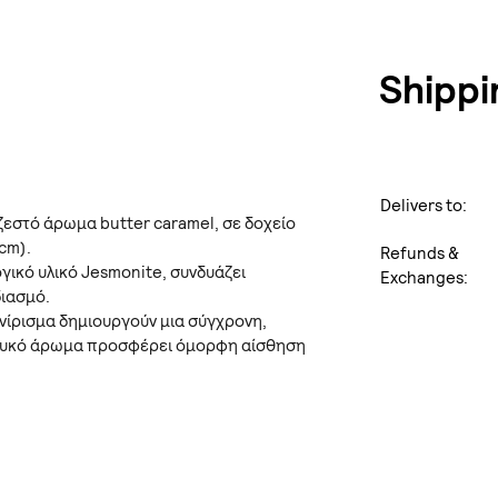
Shippi
Delivers to:
ζεστό άρωμα butter caramel, σε δοχείο
cm).
Refunds &
ικό υλικό Jesmonite, συνδυάζει
Exchanges:
διασμό.
φινίρισμα δημιουργούν μια σύγχρονη,
 γλυκό άρωμα προσφέρει όμορφη αίσθηση