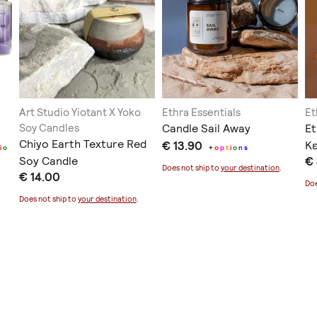
Art Studio Yiotant X Yoko
Ethra Essentials
Et
Soy Candles
Candle Sail Away
Et
Chiyo Earth Texture Red
€ 13.90
Κ
i
o
+
o
p
t
i
o
n
s
Soy Candle
€
Does not ship to
your destination
.
€ 14.00
Doe
Does not ship to
your destination
.