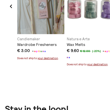
Candlemaker
Natura e Arte
Wardrobe Fresheners
Wax Melts
€ 3.00
€ 9.60
€ 12.00
(-20%)
+
o
p
t
i
o
n
s
+
o
p
t
n
s
ination
.
Does not ship to
your destination
.
Does not ship to
your destination
.
Stay in the loop!