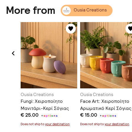
More from
Ousia Creations
Ousia Creations
Ousia Creations
ματικό
Fungi: Χειροποίητο
Face Art: Χειροποίητο
Μανιτάρι-Κερί Σόγιας
Αρωματικό Κερί Σόγιας
€ 25.00
€ 15.00
ίο σε
σε Ανάγλυφο Δοχείο
+
o
p
t
i
o
n
s
+
o
p
t
i
o
n
s
ύ
ination
.
Does not ship to
your destination
.
Does not ship to
your destination
.