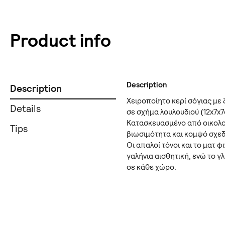
Product info
Description
Description
Χειροποίητο κερί σόγιας με 
Details
σε σχήμα λουλουδιού (12x7x7
Κατασκευασμένο από οικολογ
Tips
βιωσιμότητα και κομψό σχε
Οι απαλοί τόνοι και το ματ 
γαλήνια αισθητική, ενώ το
σε κάθε χώρο.