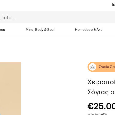
E
hes
Mind, Body & Soul
Homedeco & Art
Ousia Cr
Χειροπο
Σόγιας σ
€25.0
Including VAT%