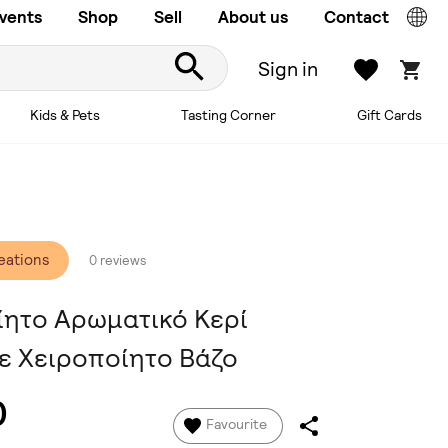
vents
Shop
Sell
About us
Contact
Sign in
Kids & Pets
Tasting Corner
Gift Cards
eations
0 reviews
ίητο Αρωματικό Κερί
ε Χειροποίητο Βάζο
0
Favourite