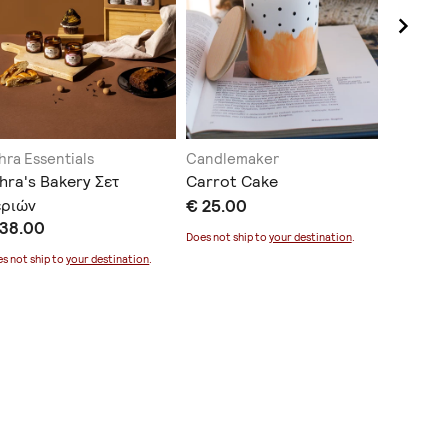
hra Essentials
Candlemaker
ΒΑΛΣΑ
hra's Bakery Σετ
Carrot Cake
Κεραμικ
εριών
€ 25.00
κερί κά
 38.00
€ 8.00
Does not ship to
your destination
.
s not ship to
your destination
.
Does not sh