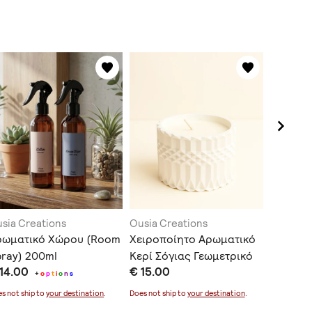
sia Creations
Ousia Creations
Ousia Cr
ρωματικό Χώρου (Room
Χειροποίητο Αρωματικό
Χειροπ
ray) 200ml
Κερί Σόγιας Γεωμετρικό
Κερί Σό
 14.00
€ 15.00
€ 25.0
Δοχείο
Χειροπο
+
o
p
t
i
o
n
s
s not ship to
your destination
.
Does not ship to
your destination
.
Does not sh