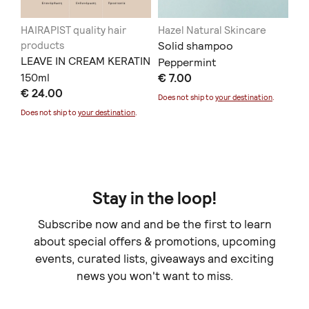
HAIRAPIST quality hair
Hazel Natural Skincare
Ny
products
Solid shampoo
"D
LEAVE IN CREAM KERATIN
Peppermint
€ 
150ml
€ 7.00
Doe
€ 24.00
Does not ship to
your destination
.
Does not ship to
your destination
.
Stay in the loop!
Subscribe now and and be the first to learn
about special offers & promotions, upcoming
events, curated lists, giveaways and exciting
news you won't want to miss.