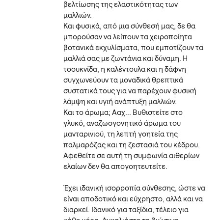
βελτίωσης της ελαστικότητας των
μαλλιών.
Και φυσικά, από μια σύνθεσή μας, δε θα
μπορούσαν να λείπουν τα χειροποίητα
βοτανικά εκχυλίσματα, που εμποτίζουν τα
μαλλιά σας με ζωντάνια και δύναμη. Η
τσουκνίδα, η καλέντουλα και η δάφνη
συγχωνεύουν τα μοναδικά θρεπτικά
συστατικά τους για να παρέχουν φυσική
λάμψη και υγιή ανάπτυξη μαλλιών.
Και το άρωμα; Ααχ... Βυθιστείτε στο
γλυκό, αναζωογονητικό άρωμα του
μανταρινιού, τη λεπτή γοητεία της
παλμαρόζας και τη ζεστασιά του κέδρου.
Αφεθείτε σε αυτή τη συμφωνία αιθερίων
ελαίων δεν θα απογοητευτείτε.
Έχει ιδανική ισορροπία σύνθεσης, ώστε να
είναι αποδοτικό και εύχρηστο, αλλά και να
διαρκεί​. Ιδανικό για ταξίδια, τέλειο για