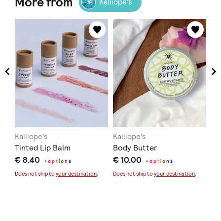
More from
Kalliope's
Kalliope's
Kalliope's
Kal
Τinted Lip Balm
Body Butter
Wa
€ 8.40
€ 10.00
Ma
+
o
p
t
i
o
n
s
+
o
p
t
i
o
n
s
€ 
Does not ship to
your destination
.
Does not ship to
your destination
.
Sold
Doe