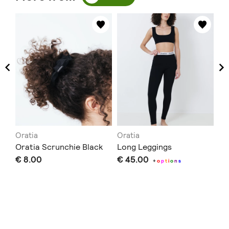
Oratia
Oratia
Or
Oratia Scrunchie Black
Long Leggings
Sh
€ 8.00
€ 45.00
€ 
+
o
p
t
i
o
n
s