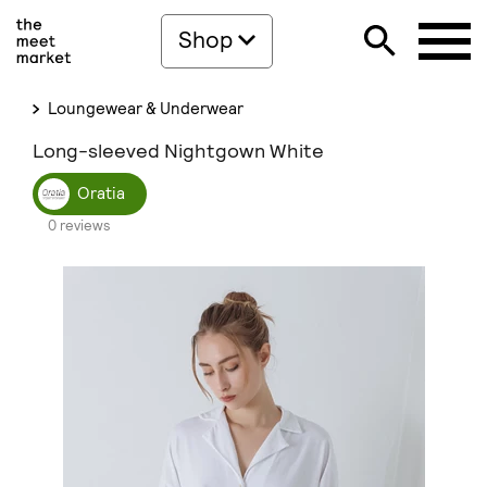
Shop
Loungewear & Underwear
Long-sleeved Nightgown White
Oratia
0 reviews