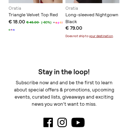
Oratia
Oratia
Or
Triangle Velvet Top Red
Long-sleeved Nightgown
Br
€ 18.00
Black
Re
€ 45.00
(-60%)
+
o
p
t
i
€ 79.00
€ 
o
n
s
Does not ship to
your destination
.
o
n
Stay in the loop!
Subscribe now and and be the first to learn
about special offers & promotions, upcoming
events, curated lists, giveaways and exciting
news you won't want to miss.