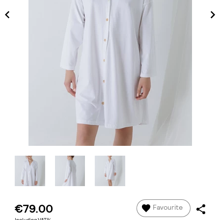
€79.00
Favourite