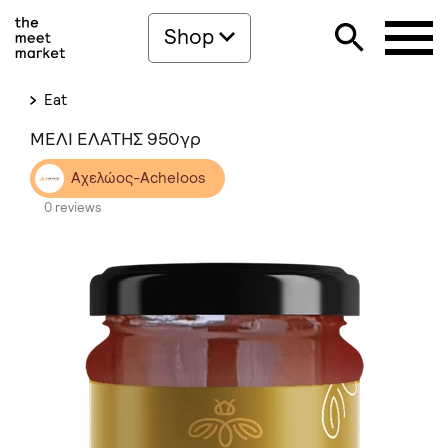
Shop
Eat
ΜΕΛΙ ΕΛΑΤΗΣ 950γρ
Αχελώος-Acheloos
0 reviews