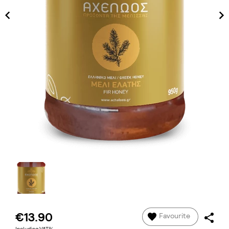
€13.90
Favourite