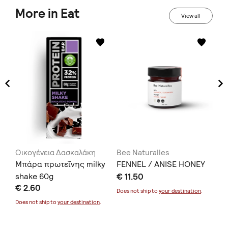
More in Eat
View all
Οικογένεια Δασκαλάκη
Bee Naturalles
ΓΕ
ά
Μπάρα πρωτεΐνης milky
FENNEL / ANISE HONEY
Τα
shake 60g
€ 11.50
Ολ
€ 2.60
€ 
Does not ship to
your destination
.
Does not ship to
your destination
.
Doe