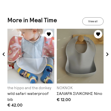
More in Meal Time
View all
the hippo and the donkey
NOKNOK
N
τ
wild safari waterproof
ΣΑΛΙΑΡΑ ΣΙΛΙΚΟΝΗΣ Nino
ΣΑ
m+
bib
€ 12.00
€ 
€ 42.00