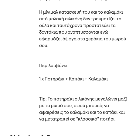
Η μίνιμαλ κατασκευή του και το καλαμάκι
από μαλακή σιλικόνη δεν τραυματίζει τα
ούλα και ταυτόχρονα προστατεύει τα
δοντάκια που αναπτύσσονται ενώ
εφαρμόζει άψογα στα χεράκια του μωρού
σου.
Περιλαμβάνει:
1 x Ποτηράκι + Καπάκι + Καλαμάκι
Tip: Το ποτηρα΄κι σιλικόνης μεγαλώνει μαζί
με το μωρό σου, αφού μπορείς να
αφαιρέσεις το καλαμάκι και το καπάκι και
να μετατραπεί σε "κλασσικό" ποτήρι.