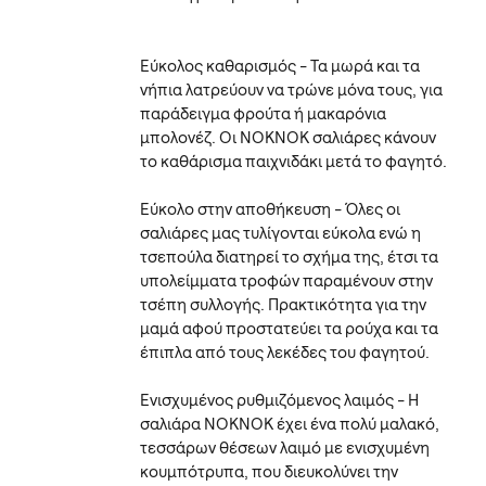
Εύκολος καθαρισμός - Τα μωρά και τα
νήπια λατρεύουν να τρώνε μόνα τους, για
παράδειγμα φρούτα ή μακαρόνια
μπολονέζ. Οι NOKNOK σαλιάρες κάνουν
το καθάρισμα παιχνιδάκι μετά το φαγητό.
Εύκολο στην αποθήκευση - Όλες οι
σαλιάρες μας τυλίγονται εύκολα ενώ η
τσεπούλα διατηρεί το σχήμα της, έτσι τα
υπολείμματα τροφών παραμένουν στην
τσέπη συλλογής. Πρακτικότητα για την
μαμά αφού προστατεύει τα ρούχα και τα
έπιπλα από τους λεκέδες του φαγητού.
Ενισχυμένος ρυθμιζόμενος λαιμός - Η
σαλιάρα ΝΟΚΝΟΚ έχει ένα πολύ μαλακό,
τεσσάρων θέσεων λαιμό με ενισχυμένη
κουμπότρυπα, που διευκολύνει την