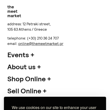
the
meet
market
address: 12 Petraki street,
105 63 Athens / Greece
telephone: (+30) 210 36 24 707
email:
online@themeetmarket.gr
Events
About us
Shop Online
Sell Online
Support
We use cookies on our site to enhance your user