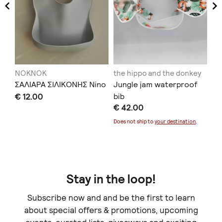
NOKNOK
the hippo and the donkey
N
ι
ΣΑΛΙΑΡΑ ΣΙΛΙΚΟΝΗΣ Nino
Jungle jam waterproof
BA
€ 12.00
bib
Φα
€ 42.00
€ 
Does not ship to
your destination
.
Stay in the loop!
Subscribe now and and be the first to learn
about special offers & promotions, upcoming