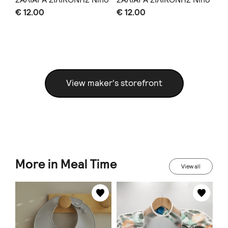
m+
€ 12.00
€ 12.00
€ 
View maker's storefront
More in Meal Time
View all