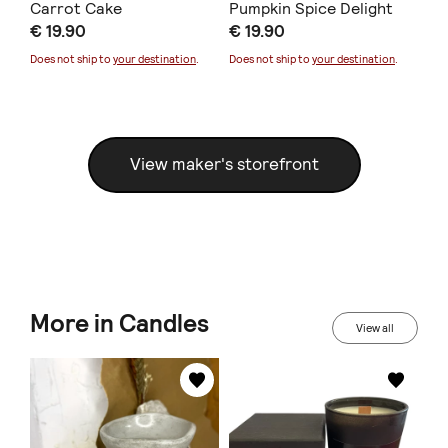
Carrot Cake
Pumpkin Spice Delight
Gr
€ 19.90
€ 19.90
€ 
Does not ship to
your destination
.
Does not ship to
your destination
.
Doe
View maker's storefront
More in Candles
View all