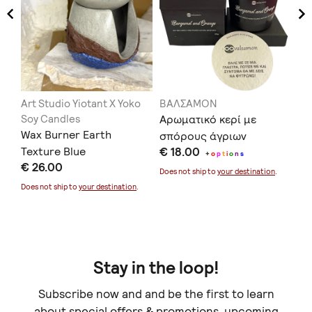
o
Art Studio Yiotant X Yoko
ΒΑΛΣΑΜΟΝ
To
Soy Candles
Αρωματικό κερί με
Wa
Wax Burner Earth
σπόρους άγριων
€ 
Texture Blue
€ 18.00
λουλουδιών για φύτευση
+
o
p
t
i
o
n
s
Doe
€ 26.00
Does not ship to
your destination
.
Does not ship to
your destination
.
Stay in the loop!
Subscribe now and and be the first to learn
about special offers & promotions, upcoming