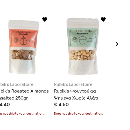
bik’s Laboratoire
Rubik’s Laboratoire
Rubik’s 
bik's Roasted Almonds
Rubik's Φουντούκια
Rubik's
salted 250gr
Ψημένα Χωρίς Αλάτι
Organic
 4.40
€ 4.50
€ 4.50
250gr
250gr
s not ship to
your destination
.
Does not ship to
your destination
.
Does not sh