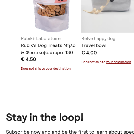
e
Rubik’s Laboratoire
Belve happy dog
s
Rubik's Dog Treats Μήλο
Travel bowl
rries.
& Φυστικοβούτυρο. 130
€ 4.00
€ 4.50
gr
Does not ship to
your destination
.
ination
.
Does not ship to
your destination
.
Stay in the loop!
Subscribe now and and be the first to learn about spec