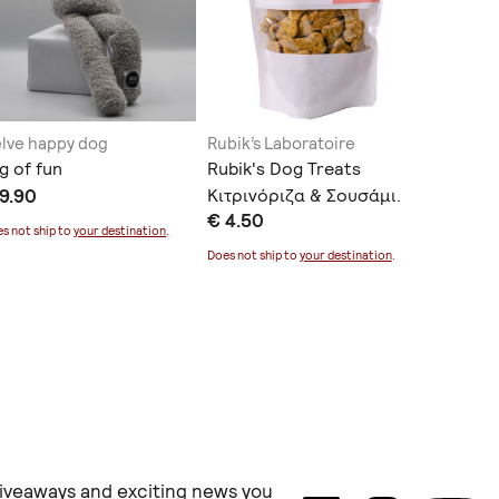
lve happy dog
Rubik’s Laboratoire
Giftinab
g of fun
Rubik's Dog Treats
Μάστερ 
9.90
Κιτρινόριζα & Σουσάμι.
€ 12.00
€ 4.50
130 gr
s not ship to
your destination
.
Does not sh
Does not ship to
your destination
.
 giveaways and exciting news you