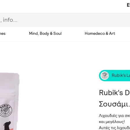
E
hes
Mind, Body & Soul
Homedeco & Art
Rubik’s 
Rubik's 
Σουσάμι.
Λιχουδιές για σ
και μεγάλους!
Αυτές τις λιχουδ