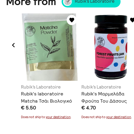
More from
Rubik’s Laboratoire
e
Rubik’s Laboratoire
Rubik’s Laboratoire
Rubik's laboratoire
Rubik's Μαρμελάδα
Matcha Τσάι Βιολογικό
Φρούτα Του Δάσους
€ 5.50
€ 4.70
Προϊόν 100gr
Χωρίς Προσθήκη
ination
.
Ζάχαρης 280gr
Does not ship to
your destination
.
Does not ship to
your destination
.