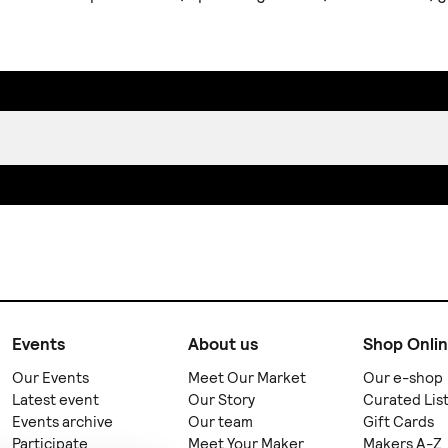
Events
About us
Shop Onli
Our Events
Meet Our Market
Our e-shop
Latest event
Our Story
Curated Lis
Events archive
Our team
Gift Cards
Participate
Meet Your Maker
Makers A-Z