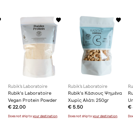
Rubik’s Laboratoire
Rubik’s Laboratoire
Ru
Rubik's Laboratoire
Rubik's Κάσιους Ψημένα
Ru
Vegan Protein Powder
Χωρίς Αλάτι 250gr
Un
€ 22.00
€ 5.50
€
80% Organic Pea Powder
20% Organic Rice Powder
Does not ship to
your destination
.
Does not ship to
your destination
.
Doe
700gr