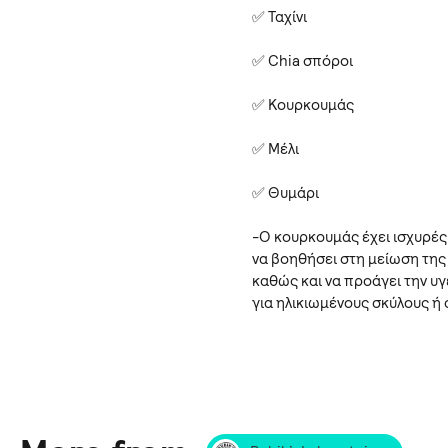
✅ Ταχίνι
✅ Chia σπόροι
✅ Κουρκουμάς
✅ Μέλι
✅ Θυμάρι
-Ο κουρκουμάς έχει ισχυρές
να βοηθήσει στη μείωση της
καθώς και να προάγει την υγ
για ηλικιωμένους σκύλους ή 