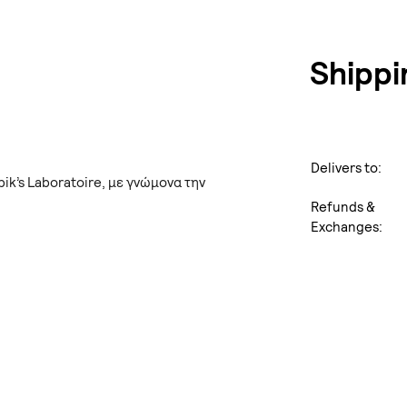
Shippi
Delivers to:
ik’s Laboratoire, με γνώμονα την
Refunds &
Exchanges: