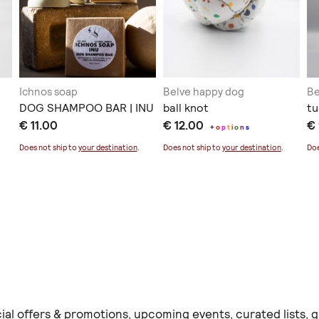
Ichnos soap
Belve happy dog
Be
DOG SHAMPOO BAR | INU
ball knot
tu
€ 11.00
€ 12.00
€ 
+
o
p
t
i
o
n
s
Does not ship to
your destination
.
Does not ship to
your destination
.
Doe
ial offers & promotions, upcoming events, curated lists,